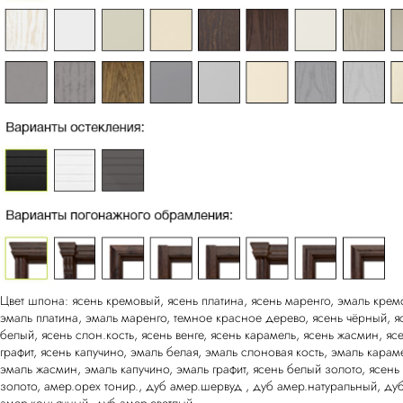
Цвет шпона: ясень кремовый, ясень платина, ясень маренго, эмаль крем
эмаль платина, эмаль маренго, темное красное дерево, ясень чёрный, я
белый, ясень слон.кость, ясень венге, ясень карамель, ясень жасмин, яс
графит, ясень капучино, эмаль белая, эмаль слоновая кость, эмаль карам
эмаль жасмин, эмаль капучино, эмаль графит, ясень белый золото, ясень 
золото, амер.орех тонир., дуб амер.шервуд , дуб амер.натуральный, ду