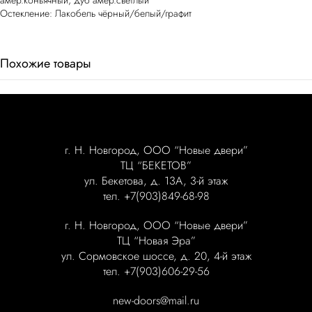
амер.коньячный, дуб амер.светлый
Остекление: Лакобель чёрный/белый/графит
Похожие товары
г. Н. Новгород, ООО “Новые двери”
ТЦ “БЕКЕТОВ”
ул. Бекетова, д. 13А, 3-й этаж
тел. +7(903)849-68-98
г. Н. Новгород, ООО “Новые двери”
ТЦ “Новая Эра”
ул. Сормовское шоссе, д. 20, 4-й этаж
тел. +7(903)606-29-56
new-doors@mail.ru