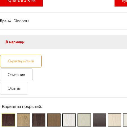
Купить в 1 клик
Ку
Брэнд:
Diodoors
В наличии
Характеристики
Описание
Отзывы