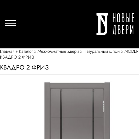
Главная
»
Каталог
»
Межкомнатные двери
»
Натуральный шпон
»
MODE
КВАДРО 2 ФРИЗ
КВАДРО 2 ФРИЗ