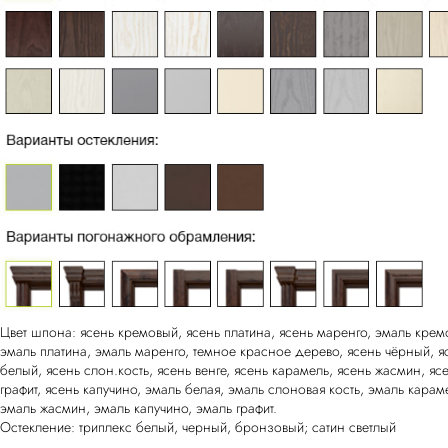
Цвет шпона: ясень кремовый, ясень платина, ясень маренго, эмаль крем
эмаль платина, эмаль маренго, темное красное дерево, ясень чёрный, я
белый, ясень слон.кость, ясень венге, ясень карамель, ясень жасмин, яс
графит, ясень капучино, эмаль белая, эмаль слоновая кость, эмаль карам
эмаль жасмин, эмаль капучино, эмаль графит.
Остекление: триплекс белый, черный, бронзовый; сатин светлый