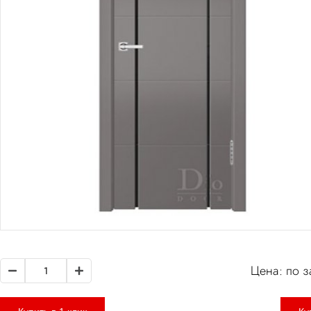
Цена: по з