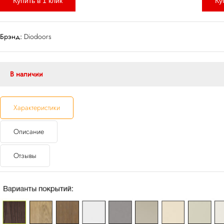
Купить в 1 клик
Ку
Брэнд:
Diodoors
В наличии
Характеристики
Описание
Отзывы