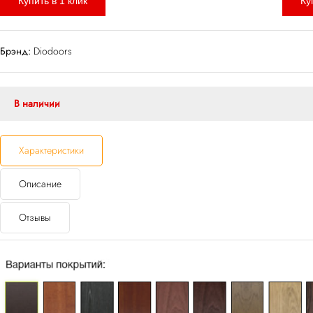
Купить в 1 клик
Ку
Брэнд:
Diodoors
В наличии
Характеристики
Описание
Отзывы