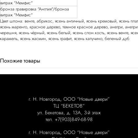
витраж "Мемфис"
бронза гравировка "Англия"/бронза
витраж "Мемфис"
Цвет шпона: венге, абрикос, ясень античный, ясень кремовый, ясень пла
ясень маренго, красное дерево, темное красное дерево, анегри, анегри
черешня, ясень чёрный, ясень белый, ясень слон.кость, ясень венге, ясе
карамель, ясень жасмин, ясень графит, ясень капучино, беленый дуб
Похожие товары
г. Н. Новгород, ООО “Новые двери”
ТЦ “БЕКЕТОВ”
ул. Бекетова, д. 13А, 3-й этаж
тел. +7(903)849-68-98
г. Н. Новгород, ООО “Новые двери”