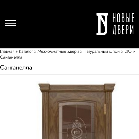
Главная
»
Каталог
»
Межкомнатные двери
»
Натуральный шпон
»
DIO
»
Сантанелла
Сантанелла