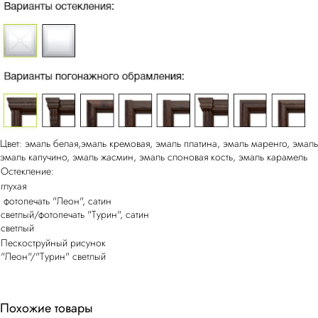
Цвет: эмаль белая,эмаль кремовая, эмаль платина, эмаль маренго, эмаль
эмаль капучино, эмаль жасмин, эмаль слоновая кость, эмаль карамель
Остекление:
глухая
фотопечать "Леон", сатин
светлый/фотопечать "Турин", сатин
светлый
Пескоструйный рисунок
"Леон"/"Турин" светлый
Похожие товары