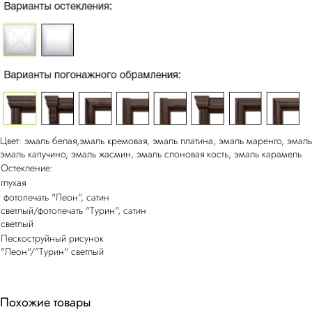
Цвет: эмаль белая,эмаль кремовая, эмаль платина, эмаль маренго, эмаль
эмаль капучино, эмаль жасмин, эмаль слоновая кость, эмаль карамель
Остекление:
глухая
фотопечать "Леон", сатин
светлый/фотопечать "Турин", сатин
светлый
Пескоструйный рисунок
"Леон"/"Турин" светлый
Похожие товары